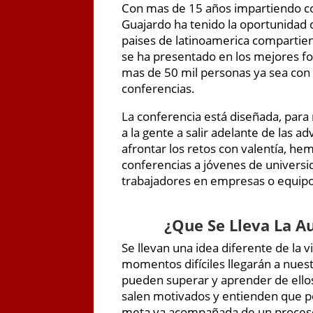
Con mas de 15 años impartiendo co
Guajardo ha tenido la oportunidad d
paises de latinoamerica compartie
se ha presentado en los mejores fo
mas de 50 mil personas ya sea con s
conferencias.
La conferencia está diseñada, para
a la gente a salir adelante de las a
afrontar los retos con valentía, he
conferencias a jóvenes de universi
trabajadores en empresas o equipo
¿
Que Se Lleva La A
Se llevan una idea diferente de la 
momentos difíciles llegarán a nues
pueden superar y aprender de ellos
salen motivados y entienden que p
meta va acompañada de un proceso