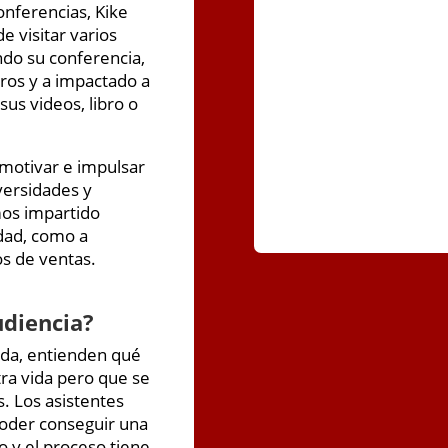
nferencias, Kike
e visitar varios
ndo su conferencia,
ros y a impactado a
us videos, libro o
 motivar e impulsar
dversidades y
mos impartido
dad, como a
s de ventas.
udiencia?
vida, entienden qué
tra vida pero que se
. Los asistentes
oder conseguir una
 y el proceso tiene