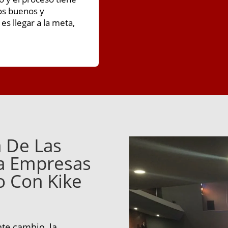
os buenos y
s llegar a la meta,
 De Las
ra Empresas
o Con Kike
te cambio, la