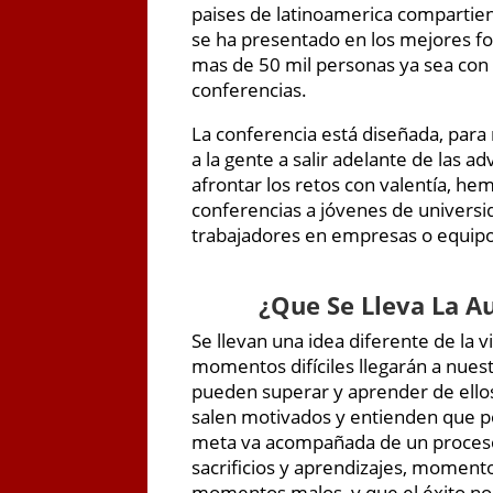
paises de latinoamerica compartie
se ha presentado en los mejores fo
mas de 50 mil personas ya sea con s
conferencias.
La conferencia está diseñada, para
a la gente a salir adelante de las a
afrontar los retos con valentía, he
conferencias a jóvenes de universi
trabajadores en empresas o equipo
¿
Que Se Lleva La A
Se llevan una idea diferente de la 
momentos difíciles llegarán a nues
pueden superar y aprender de ellos
salen motivados y entienden que p
meta va acompañada de un proceso
sacrificios y aprendizajes, moment
momentos malos, y que el éxito no e