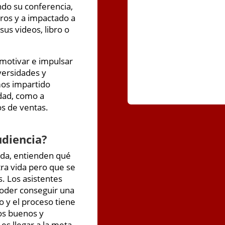
ndo su conferencia,
ros y a impactado a
us videos, libro o
 motivar e impulsar
dversidades y
mos impartido
dad, como a
s de ventas.
udiencia?
vida, entienden qué
tra vida pero que se
. Los asistentes
oder conseguir una
 y el proceso tiene
os buenos y
s llegar a la meta,