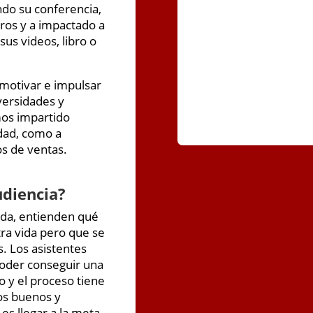
ndo su conferencia,
ros y a impactado a
us videos, libro o
 motivar e impulsar
dversidades y
mos impartido
dad, como a
s de ventas.
udiencia?
vida, entienden qué
tra vida pero que se
. Los asistentes
oder conseguir una
 y el proceso tiene
os buenos y
s llegar a la meta,