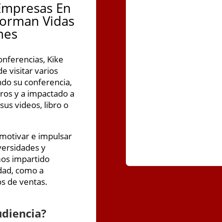
Empresas En
forman Vidas
nes
nferencias, Kike
e visitar varios
ndo su conferencia,
ros y a impactado a
us videos, libro o
 motivar e impulsar
dversidades y
mos impartido
dad, como a
s de ventas.
udiencia?