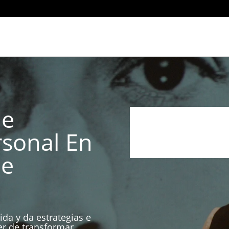
De
rsonal En
de
ida y da estrategias e
er de transformar