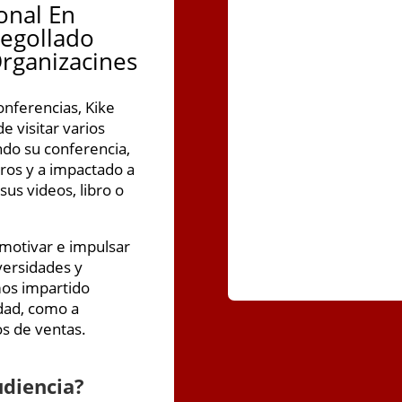
onal En
egollado
rganizacines
nferencias, Kike
e visitar varios
ndo su conferencia,
ros y a impactado a
us videos, libro o
 motivar e impulsar
dversidades y
mos impartido
dad, como a
s de ventas.
udiencia?