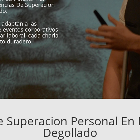
encias De Superacion
do.
 adaptan a las
 eventos corporativos
ar laboral, cada charla
to duradero.
e Superacion Personal En 
Degollado