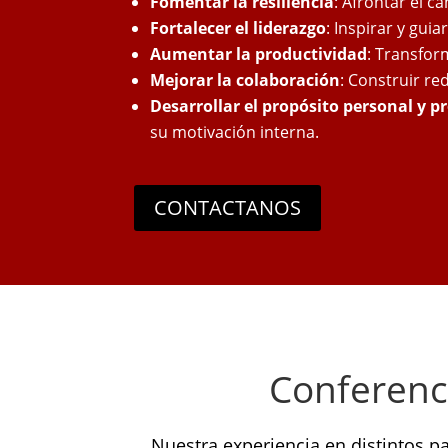
Fomentar la resiliencia
: Afrontar el c
Fortalecer el liderazgo
: Inspirar y gui
Aumentar la productividad
: Transfor
Mejorar la colaboración
: Construir re
Desarrollar el propósito personal y p
su motivación interna.
CONTACTANOS
Conferenci
Nuestra experiencia en distintos p