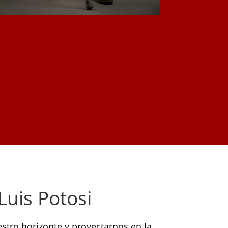
Luis Potosi
stro horizonte y proyectarnos en la